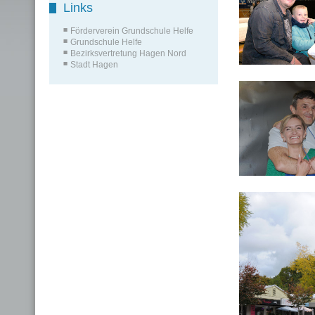
Links
Förderverein Grundschule Helfe
Grundschule Helfe
Bezirksvertretung Hagen Nord
Stadt Hagen